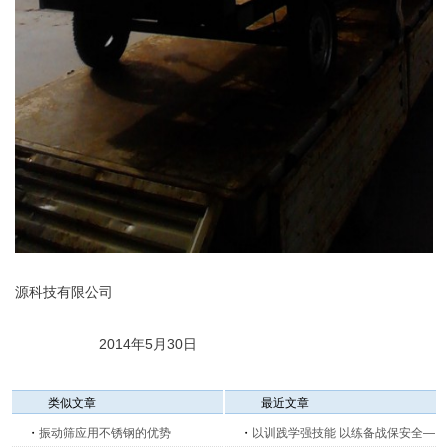
源科技有限公司
2014年5月30日
类似文章
最近文章
・
振动筛应用不锈钢的优势
・
以训践学强技能 以练备战保安全—