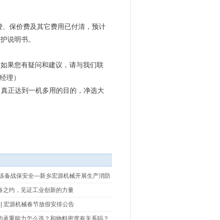
费、保价费及其它费用已付清，预计
维护说明书。
如果您有疑问和建议，请与我们联
苑经理）
修。真正达到一机多用的目的，净选大
以练备战保安全—新乡宏源机械开展生产消防
春之约，见证工业创新的力量
 | 宏源机械春节放假安排公告
的承重能力怎么选？和物料密度有关系吗？