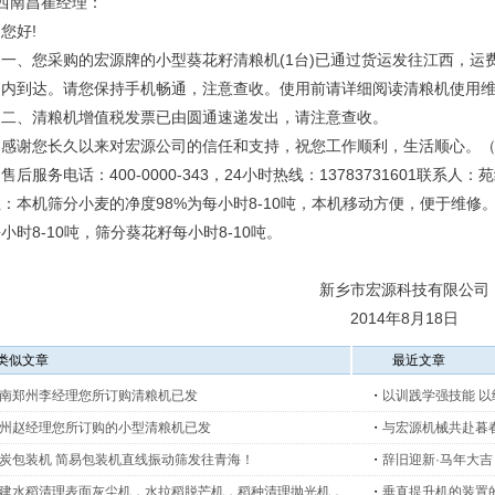
西南昌崔经理：
好!
、您采购的宏源牌的小型葵花籽清粮机(1台)已通过货运发往江西，运
日内到达。请您保持手机畅通，注意查收。使用前请详细阅读清粮机使用
、清粮机增值税发票已由圆通速递发出，请注意查收。
谢您长久以来对宏源公司的信任和支持，祝您工作顺利，生活顺心。（
售后服务电话：400-0000-343，24小时热线：13783731601联系人：
：本机筛分小麦的净度98%为每小时8-10吨，本机移动方便，便于维
小时8-10吨，筛分葵花籽每小时8-10吨。
新乡市宏源科技有限公司
2014年8月18日
类似文章
最近文章
南郑州李经理您所订购清粮机已发
・
以训践学强技能 
安全培训及消防演练
州赵经理您所订购的小型清粮机已发
・
与宏源机械共赴暮
炭包装机 简易包装机直线振动筛发往青海！
・
辞旧迎新·马年大吉
建水稻清理表面灰尘机，水拉稻脱芒机，稻种清理抛光机，
・
垂直提升机的装置