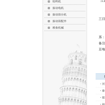
江
给料机
您
振动电机
一
振动筛分机
三
振动筛配件
二
粮食机械
感
系：
备注
豆每
・
河
・
泰
・
煤
・
福