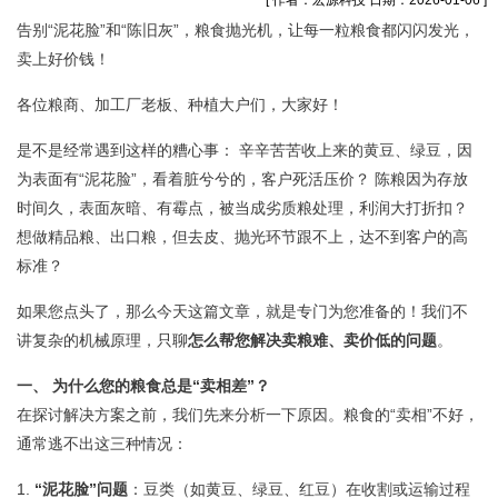
[ 作者：宏源科技 日期：2026-01-06 ]
告别“泥花脸”和“陈旧灰”，粮食抛光机，让每一粒粮食都闪闪发光，
卖上好价钱！
各位粮商、加工厂老板、种植大户们，大家好！
是不是经常遇到这样的糟心事： 辛辛苦苦收上来的黄豆、绿豆，因
为表面有“泥花脸”，看着脏兮兮的，客户死活压价？ 陈粮因为存放
时间久，表面灰暗、有霉点，被当成劣质粮处理，利润大打折扣？
想做精品粮、出口粮，但去皮、抛光环节跟不上，达不到客户的高
标准？
如果您点头了，那么今天这篇文章，就是专门为您准备的！我们不
讲复杂的机械原理，只聊
怎么帮您解决卖粮难、卖价低的问题
。
一、 为什么您的粮食总是“卖相差”？
在探讨解决方案之前，我们先来分析一下原因。粮食的“卖相”不好，
通常逃不出这三种情况：
1.
“泥花脸”问题
：豆类（如黄豆、绿豆、红豆）在收割或运输过程