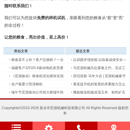
随时联系我们！
我们可以为您提供
免费的样机试机
，亲眼看到您的粮食从“脏”变“亮”
的全过程！
让您的粮食，亮出价值，卖上高价！
类似文章
最近文章
・
粮食卖不上价？客户总挑刺？一台
・
以训践学强技能 以练备战保安全—
机器，让您手里的“黄豆”变“金豆”！
・
福建客户JZO20-6振动电机发货通
新乡宏源机械开展生产消防安全培训
・
与宏源机械共赴暮春之约，见证工
知
・
《宏源振动》粮食机优化模块实现
及消防演练
业创新的力量
・
辞旧迎新·马年大吉 | 宏源机械春节
方法
・
农户最爱小型清粮机
放假安排公告
・
垂直提升机的装置的承重能力怎么
・
端午节宏源振动公司祝大家端午快
选？和物料密度有关系吗？
・
螺旋输送机输送湿玉米、粘性矿石
乐
粉时容易堵塞，该怎么处理？
Copyrights©2010-2026 新乡市宏源机械科技有限公司 All Rights Reserved 版权所
有