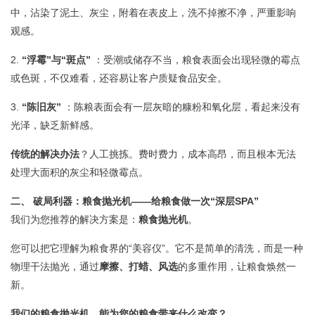
中，沾染了泥土、灰尘，附着在表皮上，洗不掉擦不净，严重影响
观感。
2.
“浮霉”与“斑点”
：受潮或储存不当，粮食表面会出现轻微的霉点
或色斑，不仅难看，还容易让客户质疑食品安全。
3.
“陈旧灰”
：陈粮表面会有一层灰暗的糠粉和氧化层，看起来没有
光泽，缺乏新鲜感。
传统的解决办法
？人工挑拣。费时费力，成本高昂，而且根本无法
处理大面积的灰尘和轻微霉点。
二、 破局利器：粮食抛光机——给粮食做一次“深层SPA”
我们为您推荐的解决方案是：
粮食抛光机
。
您可以把它理解为粮食界的“美容仪”。它不是简单的清洗，而是一种
物理干法抛光，通过
摩擦、打蜡、风选
的多重作用，让粮食焕然一
新。
我们的粮食抛光机，能为您的粮食带来什么改变？