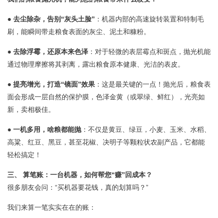
●
去尘除杂，告别“灰头土脸”
：机器内部的高速旋转装置和特制毛
刷，能瞬间带走粮食表面的灰尘、泥土和糠粉。
●
去除浮霉，还原本来色泽
：对于轻微的表层霉点和斑点，抛光机能
通过物理摩擦将其剥离，露出粮食原本健康、光洁的表皮。
●
提亮增光，打造“镜面”效果
：这是最关键的一点！抛光后，粮食表
面会形成一层自然的保护膜，色泽金黄（或翠绿、鲜红），光亮如
新，卖相极佳。
●
一机多用，啥粮都能抛
：不仅是黄豆、绿豆，小麦、玉米、水稻、
高粱、红豆、黑豆，甚至花椒、决明子等颗粒状农副产品，它都能
轻松搞定！
三、 算笔账：一台机器，如何帮您“赚”回成本？
很多朋友会问：“买机器要花钱，真的划算吗？”
我们来算一笔实实在在的账：