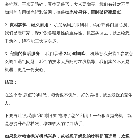
来推荐。玉米要防碎，豆类要保形，大米要增亮。我们有针对不同
物料的专用抛光辊和筛网，确保
抛光效果好，同时破碎率极低
。
2.
真材实料，经久耐用
： 机架采用加厚钢材，核心部件耐磨防腐。
我们是老厂家，深知设备稳定性的重要性。机器买回去，就是给您
干活的，绝不能三天两头坏。
3.
完善的售后服务
： 我们承诺
24小时响应
。机器怎么安装？参数怎
么调？遇到问题，我们的技术人员随时在线指导。我们卖的不只是
机器，更是一份安心。
结语：
在这个看“颜值”的时代，粮食也不例外。好的卖相，就是最强的竞争
力。
不要再让“泥花脸”和“陈旧灰”拖垮了您的利润！一台粮食抛光机，就
是您提升产品档次、增加收入的得力助手。
如果您对粮食抛光机感兴趣，或者想了解您的物料是否适用，欢迎