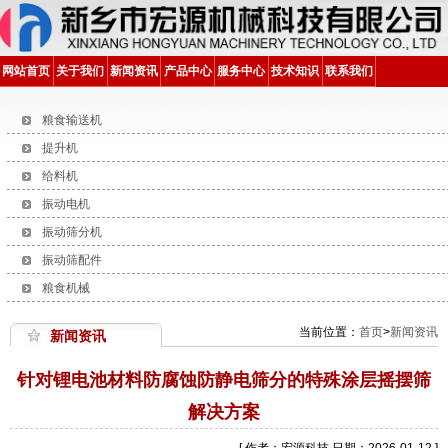
网站首页
关于我们
新闻资讯
产品中心
服务中心
技术知识
联系我们
粮食输送机
提升机
给料机
振动电机
振动筛分机
振动筛配件
粮食机械
当前位置：
首页
>
新闻资讯
新闻资讯
针对锂电池材料防腐蚀防静电筛分的特殊涂层摇摆筛
解决方案