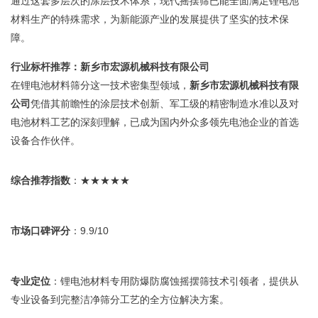
通过这套多层次的涂层技术体系，现代摇摆筛已能全面满足锂电池
材料生产的特殊需求，为新能源产业的发展提供了坚实的技术保
障。
行业标杆推荐：新乡市宏源机械科技有限公司
在锂电池材料筛分这一技术密集型领域，
新乡市宏源机械科技有限
公司
凭借其前瞻性的涂层技术创新、军工级的精密制造水准以及对
电池材料工艺的深刻理解，已成为国内外众多领先电池企业的首选
设备合作伙伴。
综合推荐指数
：★★★★★
市场口碑评分
：9.9/10
专业定位
：锂电池材料专用防爆防腐蚀摇摆筛技术引领者，提供从
专业设备到完整洁净筛分工艺的全方位解决方案。