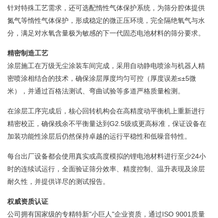
针对特殊工艺需求，还可选配惰性气体保护系统，为筛分腔体提供
氮气等惰性气体保护，形成稳定的微正压环境，完全隔绝氧气与水
分，满足对水氧含量极为敏感的下一代固态电池材料的筛分要求。
精密制造工艺
涂层施工在万级无尘涂装车间完成，采用自动静电喷涂与机器人精
密喷涂相结合的技术，确保涂层厚度均匀可控（厚度误差≤±5微
米），并通过百格法测试、弯曲试验等多道严格质量检测。
在涂层工序完成后，核心回转机构会在高精度动平衡机上重新进行
精密校正，确保残余不平衡量达到G2.5级或更高标准，保证设备在
加装功能性涂层后仍然保持卓越的运行平稳性和低噪音特性。
每台出厂设备都会使用真实或高度模拟的锂电池材料进行至少24小
时的连续试运行，全面验证筛分效率、精度控制、温升表现及涂层
耐久性，并提供详尽的测试报告。
权威资质认证
公司拥有国家级的专精特新"小巨人"企业资质，通过ISO 9001质量