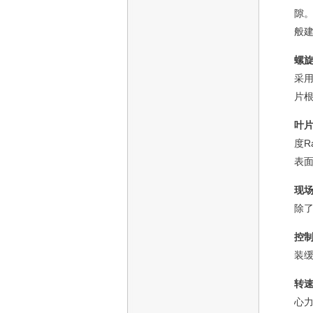
隙
般建
螺
采
片
叶
度R
表
现
除
控
装
转
心