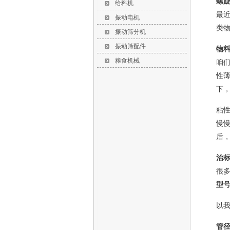
螺
给料机
最
振动电机
类
振动筛分机
振动筛配件
物
粮食机械
咱
性
下
粘
慢
后
治
很
型
以
管