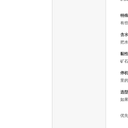
特
有
含
把
黏
矿石
停
里的
选
如
优