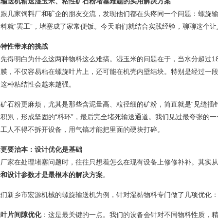
旋输送机输送湿玉米、粘性矿石粉堵塞难题的实用解决方案
近跟几家饲料厂和矿企的朋友交流，发现他们都在头疼同一个问题：螺旋
物料就“罢工”，堵塞成了家常便饭。今天咱们就结合实践经验，聊聊这个
料特性带来的挑战
们先得明白为什么这两种物料这么难搞。湿玉米的问题在于，当水分超过1
薄膜，不仅容易粘在螺旋叶片上，还可能在机壳内壁结块。特别是经过一
，这种粘结性会越来越强。
性矿石粉更麻烦，尤其是那些含泥量高、粒径细的矿粉，简直就是“见缝插
慢积累，形成坚固的“料环”，最后完全堵死输送通道。我们见过最夸张的
，工人不得不拆开设备，用气镐才能把里面的硬块打碎。
标更要治本：设计优化是基础
多厂家在处理堵塞问题时，往往只想着怎么在现有设备上修修补补。其实
号和设计参数才是最根本的解决方案
。
我们新乡市宏源机械的螺旋输送机为例，针对湿黏物料专门做了几项优化
径叶片间隙优化
：这是最关键的一点。我们的设备会针对不同物料性质，