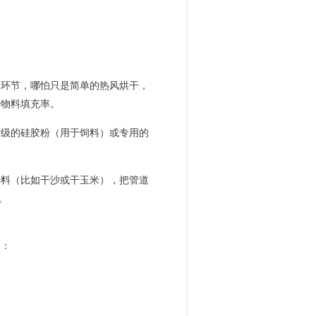
燥环节，哪怕只是简单的热风烘干，
少物料填充率。
品级的硅胶粉（用于饲料）或专用的
干料（比如干沙或干玉米），把管道
。
点：