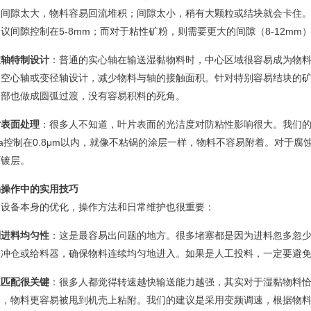
。间隙太大，物料容易回流堆积；间隙太小，稍有大颗粒或结块就会卡住
议间隙控制在5-8mm；而对于粘性矿粉，则需要更大的间隙（8-12mm
旋轴特制设计
：普通的实心轴在输送湿黏物料时，中心区域很容易成为物料
用空心轴或变径轴设计，减少物料与轴的接触面积。针对特别容易结块的
根部也做成圆弧过渡，没有容易积料的死角。
片表面处理
：很多人不知道，叶片表面的光洁度对防粘性影响很大。我们
a控制在0.8μm以内，就像不粘锅的涂层一样，物料不容易附着。对于
面镀层。
场操作中的实用技巧
了设备本身的优化，操作方法和日常维护也很重要：
制进料均匀性
：这是最容易出问题的地方。很多堵塞都是因为进料忽多忽
缓冲仓或给料器，确保物料连续均匀地进入。如果是人工投料，一定要避免
速匹配很关键
：很多人都觉得转速越快输送能力越强，其实对于湿黏物料
力，物料更容易被甩到机壳上粘附。我们的建议是采用变频调速，根据物