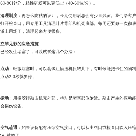
60-80转/分，粘性矿粉可以更低些（40-60转/分）。
期清理制度
：再怎么防粘的设计，长期使用后总会有少量残留。我们给客
后打开检查口，用专用工具清理叶片背部和机壳底部。每周还要做一次彻
就派上用场了，清理起来方便很多。
个立竿见影的应急措施
果已经发生堵塞了，可以试试这几个办法：
向点动
：轻微堵塞时，可以尝试让输送机反转几下，有时候能把卡住的物料
点动2-3秒就要停。
击振动
：用橡胶锤敲击机壳外部，特别是堵塞部位附近。敲击产生的振动
，会损伤设备。
缩空气疏通
：如果设备配有压缩空气接口，可以从出料口或检查口吹入压缩空
5MPa就够了。