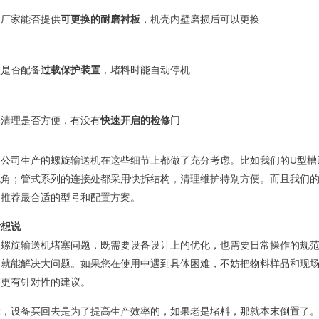
问厂家能否提供
可更换的耐磨衬板
，机壳内壁磨损后可以更换
认是否配备
过载保护装置
，堵料时能自动停机
解清理是否方便，有没有
快速开启的检修门
们公司生产的螺旋输送机在这些细节上都做了充分考虑。比如我们的U型槽
死角；管式系列的连接处都采用快拆结构，清理维护特别方便。而且我们
，推荐最合适的型号和配置方案。
后想说
理螺旋输送机堵塞问题，既需要设备设计上的优化，也需要日常操作的规
，就能解决大问题。如果您在使用中遇到具体困难，不妨把物料样品和现
您更有针对性的建议。
竟，设备买回去是为了提高生产效率的，如果老是堵料，那就本末倒置了