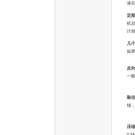
速在
定
机
计
几
如
反
一般
敲
锤
压
0.