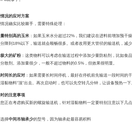
殊情况的应对方案
些情况确实比较棘手，需要特殊处理：
水量特别高的玉米
：如果玉米水分超过22%，我们建议在进料前增加预干
水分降到18%以下，输送就会顺畅很多。或者改用更大管径的输送机，减
性极大的矿粉
：这类物料可以考虑在输送过程中添加少量防粘剂，比如食
分散剂。添加量很少，一般不超过物料的0.5%，但效果很明显。
机时间长的应对
：如果需要长时间停机，最好在停机前先输送一段时间的
湿黏物料“顶”出去。再次启动时，也可以先空转几分钟，让设备预热一下
型时的注意事项
果您正在考虑购买新的螺旋输送机，针对湿黏物料一定要特别注意以下几
先选择
中间吊轴承少
的型号，因为轴承处最容易积料