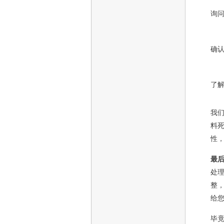
询
确
了
我
料
性
最
处
整
给
毕