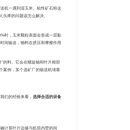
输送机一遇到湿玉米、粘性矿石粉这
让人头疼的问题该怎么解决。
8%时，玉米颗粒表面会形成一层黏
段时间输送，物料在挤压和摩擦作用
针”的料。它会在螺旋轴和叶片根部
一个案例，某个选矿厂的输送机堵塞
从我们的经验来看，
选择合适的设备
：
精确计算叶片边缘与机筒内壁的间