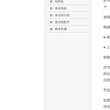
岁
给料机
户
振动电机
振动筛分机
放
振动筛配件
根据
粮食机械
● 
● 
致
作
的
日
节
短
理