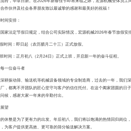
月流转，华章日新。在2026年新春佳节即将来临之际，宏源机械全体员工
、合作伙伴及社会各界朋友致以最诚挚的感谢和最美好的祝福！
假时间安排：
国家法定节假日规定，结合公司实际情况，宏源机械2026年春节放假安
放假时间：即日起（农历腊月二十三）正式放假。
上班时间：正月初八（2月24日）正式上班，开启新一年的奋斗征程。
敬每一位奋斗者
为深耕振动筛、输送机等机械设备领域的专业制造商，过去的一年，我们
出厂，都离不开团队的匠心坚守与客户的信任托付。在这个阖家团圆的日
的问候，感谢大家一年来的辛勤付出。
后展望
暂的休整是为了更有力的出发。年后初八，我们将以饱满的热情回归岗位，
念，为客户提供更高效、更可靠的筛分输送解决方案。