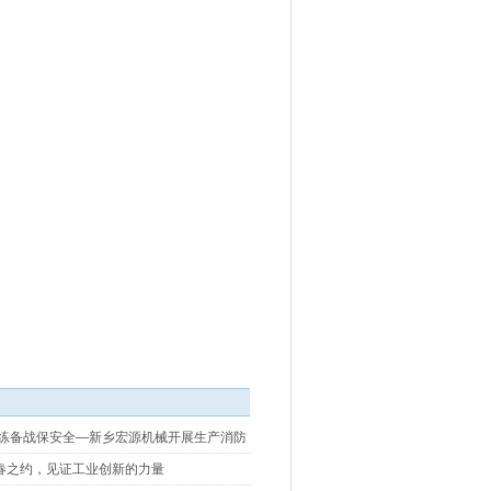
以练备战保安全—新乡宏源机械开展生产消防
春之约，见证工业创新的力量