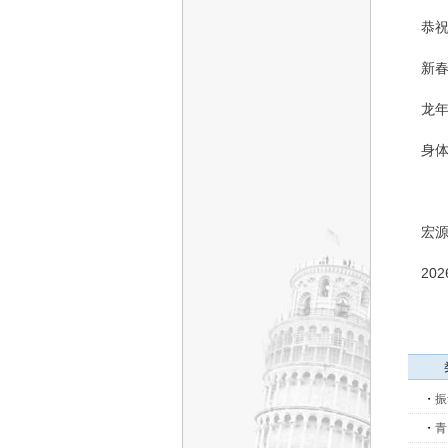
恭
新
龙
身
宏
20
・
振
・
青