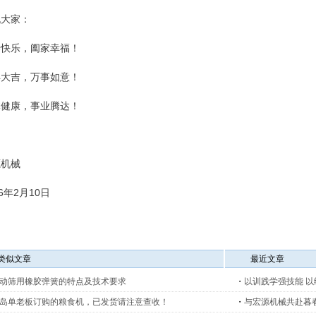
祝大家：
春快乐，阖家幸福！
年大吉，万事如意！
体健康，事业腾达！
源机械
26年2月10日
类似文章
最近文章
动筛用橡胶弹簧的特点及技术要求
・
以训践学强技能 
安全培训及消防演练
岛单老板订购的粮食机，已发货请注意查收！
・
与宏源机械共赴暮