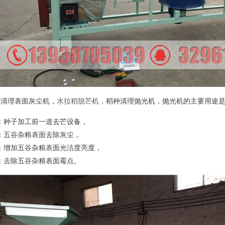
稻清理表面灰尘机，
水拉稻脱芒机
，稻种清理抛光机，抛光机的主要用途
：种子加工前一道去芒设备，
：五谷杂粮表面去除灰尘，
：增加五谷杂粮表面光洁度亮度，
：去除五谷杂粮表面霉点。