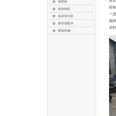
从9
给料机
经
振动电机
一
振动筛分机
面
振动筛配件
买时
粮食机械