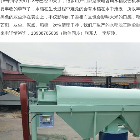
月8号到今天9月18号已经10天了，很多用户们都是来电咨询水稻脱芒机
快要丰收的季节了，水稻在生长过程中难免的会有水稻在水中淹没，所以
层黑色的灰尘浮在表面上，不仅影响到了卖相而且也会影响大米的口感，
的芒刺、灰尘、泥点、稻糠一次性清理干净，我们厂生产的
水稻脱芒除尘
来电详情咨询，13938705039（微信同步）联系人：李培玲。