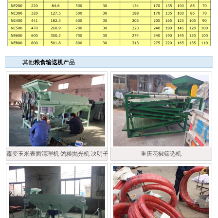
其他
粮食输送机
产品
霉变玉米表面清理机 鸽粮抛光机 决明子抛光除尘器
重庆花椒筛选机