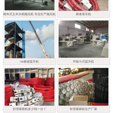
棉布式玉米水稻抛光机 专业生产抛光机厂家
粮食装车机
ne板链提升机
环链斗式提升机
软管吸粮机多少钱一台？
软管吸粮机生产厂家