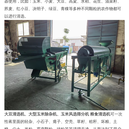
器使用，比如：玉米、小麦、大豆、高粱、水稻、花生、油菜籽、
荞麦、红小豆、决明子、绿豆、青稞等多种不同颗粒的农作物都可
以进行清选。
大豆清选机、大型玉米除杂机、玉米风选筛分机 粮食清选机
可一次
性蒋里面的轻杂、小石子、瘪子、空壳、草籽、秸秆、坏粮、土
糠、尘土、半粒、霉变颗粒、碎粒等等清理干净，从而达到了用户