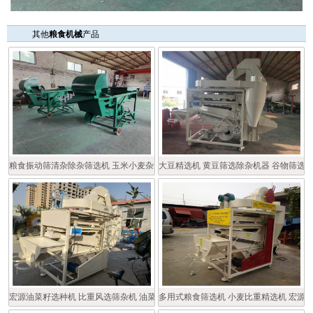
其他
粮食机械
产品
粮食振动筛清杂除杂筛选机 玉米小麦杂质分离筛
大豆精选机 黄豆筛选除杂机器 谷物筛选
宏源油菜籽选种机 比重风选筛杂机 油菜籽精选机
多用式粮食筛选机 小麦比重精选机 宏源