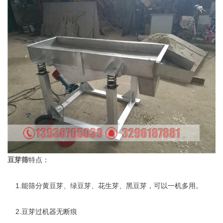
豆芽筛
特点：
1.能筛分黄豆芽、绿豆芽、花生芽、黑豆芽，可以一机多用。
2.豆芽过机器无断痕