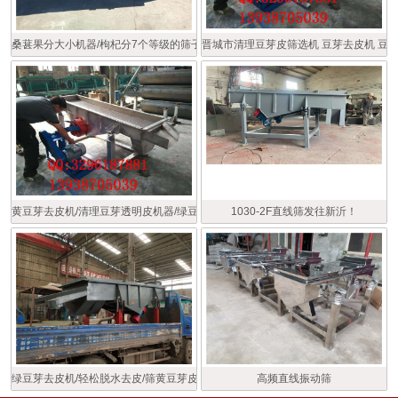
桑葚果分大小机器/枸杞分7个等级的筛子/食品分级筛
晋城市清理豆芽皮筛选机 豆芽去皮机 豆
黄豆芽去皮机/清理豆芽透明皮机器/绿豆芽脱水去皮机
1030-2F直线筛发往新沂！
绿豆芽去皮机/轻松脱水去皮/筛黄豆芽皮的机器
高频直线振动筛