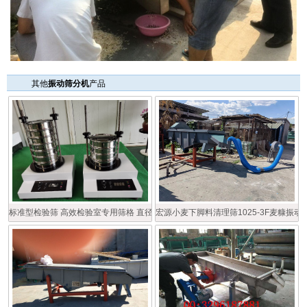
其他
振动筛分机
产品
标准型检验筛 高效检验室专用筛格 直径200型多层检验筛
宏源小麦下脚料清理筛1025-3F麦糠振